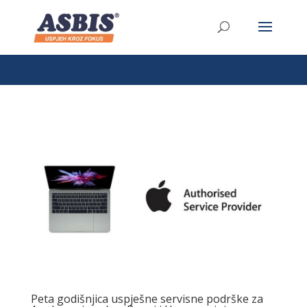
/* Link */ #et-secondary-nav .menu-item a{ position:relative;
left:-955px; }
Peta godišnjica uspješne servisne podrške za