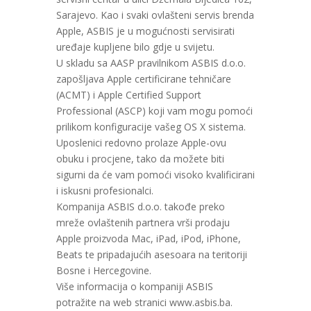
Sarajevo. Kao i svaki ovlašteni servis brenda
Apple, ASBIS je u mogućnosti servisirati
uređaje kupljene bilo gdje u svijetu.
U skladu sa AASP pravilnikom ASBIS d.o.o.
zapošljava Apple certificirane tehničare
(ACMT) i Apple Certified Support
Professional (ASCP) koji vam mogu pomoći
prilikom konfiguracije vašeg OS X sistema.
Uposlenici redovno prolaze Apple-ovu
obuku i procjene, tako da možete biti
sigurni da će vam pomoći visoko kvalificirani
i iskusni profesionalci.
Kompanija ASBIS d.o.o. takođe preko
mreže ovlaštenih partnera vrši prodaju
Apple proizvoda Mac, iPad, iPod, iPhone,
Beats te pripadajućih asesoara na teritoriji
Bosne i Hercegovine.
Više informacija o kompaniji ASBIS
potražite na web stranici www.asbis.ba.