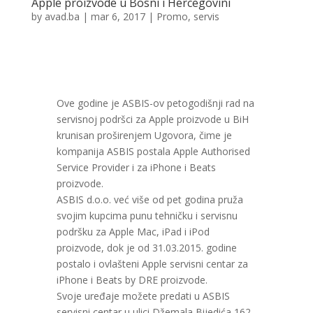
Apple proizvode u Bosni i Hercegovini
by
avad.ba
|
mar 6, 2017
|
Promo
,
servis
Ove godine je ASBIS-ov petogodišnji rad na
servisnoj podršci za Apple proizvode u BiH
krunisan proširenjem Ugovora, čime je
kompanija ASBIS postala Apple Authorised
Service Provider i za iPhone i Beats
proizvode.
ASBIS d.o.o. već više od pet godina pruža
svojim kupcima punu tehničku i servisnu
podršku za Apple Mac, iPad i iPod
proizvode, dok je od 31.03.2015. godine
postalo i ovlašteni Apple servisni centar za
iPhone i Beats by DRE proizvode.
Svoje uređaje možete predati u ASBIS
servisni centar u ulici Džemala Bijedića 162,