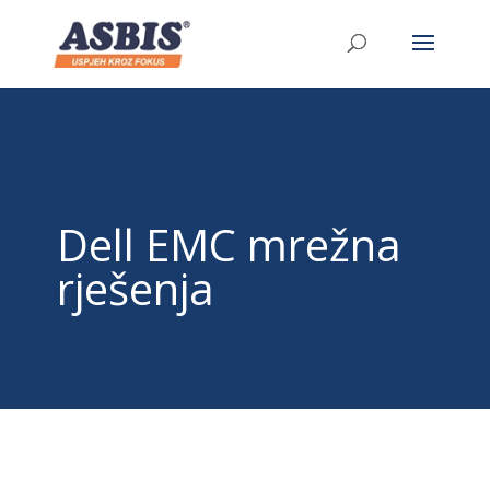
/* Link */ #et-secondary-nav .menu-item a{ position:relative;
left:-955px; }
Dell EMC mrežna
rješenja