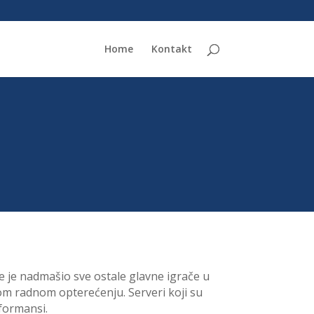
Home
Kontakt
e je nadmašio sve ostale glavne igrače u
kom radnom opterećenju. Serveri koji su
rformansi.