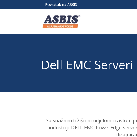
/* Link */ #et-secondary-nav .menu-item a{ position:relative; left:-955
Povratak na ASBIS
Dell EMC Serveri
Sa snažnim tržišnim udjelom i rastom pr
industriji. DELL EMC PowerEdge serveri
dizajnira