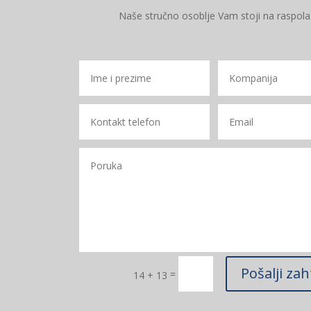
Naše stručno osoblje Vam stoji na raspol
Pošalji zah
=
14 + 13