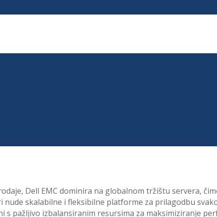
px; }
odaje, Dell EMC dominira na globalnom tržištu servera, čim
 nude skalabilne i fleksibilne platforme za prilagodbu sva
ni s pažljivo izbalansiranim resursima za maksimiziranje pe