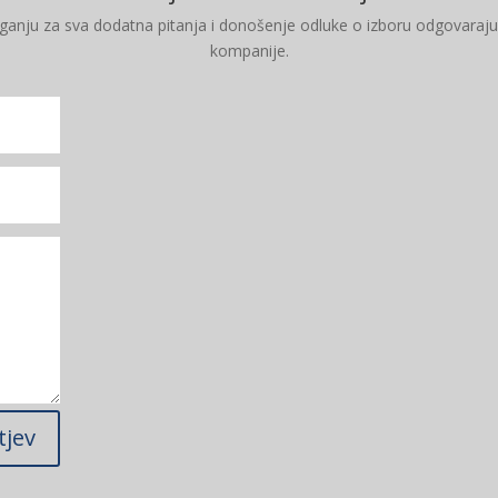
aganju za sva dodatna pitanja i donošenje odluke o izboru odgovaraj
kompanije.
tjev