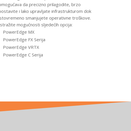
omogućava da precizno prilagodite, brzo
postavite i lako upravljate infrastrukturom dok
istovremeno smanjujete operativne troškove.
Istražite mogućnosti sljedećih opcija:
PowerEdge MX
PowerEdge FX Serija
PowerEdge VRTX
PowerEdge C Serija