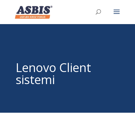
/* Link */ #et-secondary-nav .menu-item a{ position:relative;
left:-955px; }
Lenovo Client
sistemi