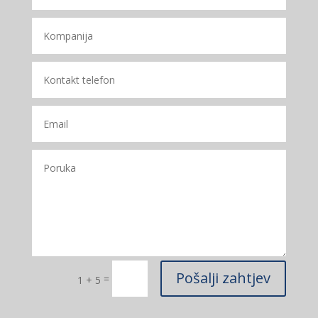
Pošalji zahtjev
=
1 + 5