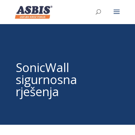
/* Link */ #et-secondary-nav .menu-item a{ position:relative;
left:-955px; }
SonicWall
sigurnosna
rješenja