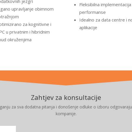
datkovnih jezgri
Fleksibilna implementacija 
agano upravljanje obimnom
performanse
otražnjom
Idealno za data centre i n
timizirano za kognitivne i
aplikacije
C u privatnim i hibridnim
oud okruženjima
Zahtjev za konsultacije
aganju za sva dodatna pitanja i donošenje odluke o izboru odgovaraj
kompanije.