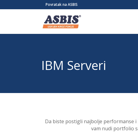
/* Link */ #et-secondary-nav .menu-item a{ position:relative; left:-955
Povratak na ASBIS
IBM Serveri
Da biste postigli najbolje performanse i
vam nudi portfolio s