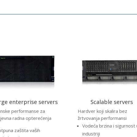
rge enterprise servers
Scalable servers
unske performanse za
Hardver koji skalira bez
jevna radna opterećenja
žrtvovanja performansi
Vodeća brzina i sigurnost 
tpuna zaštita vaših
industriji