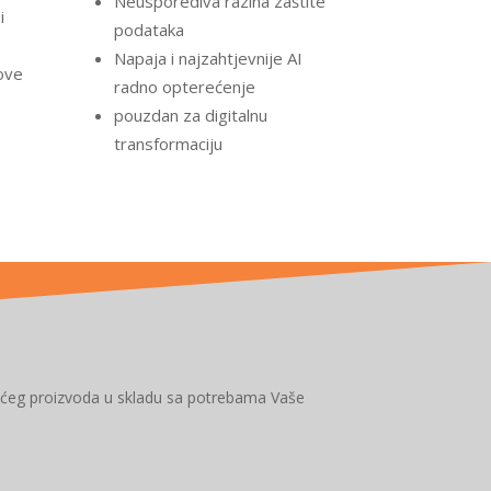
Neusporediva razina zaštite
i
podataka
Napaja i najzahtjevnije AI
ove
radno opterećenje
pouzdan za digitalnu
transformaciju
ućeg proizvoda u skladu sa potrebama Vaše