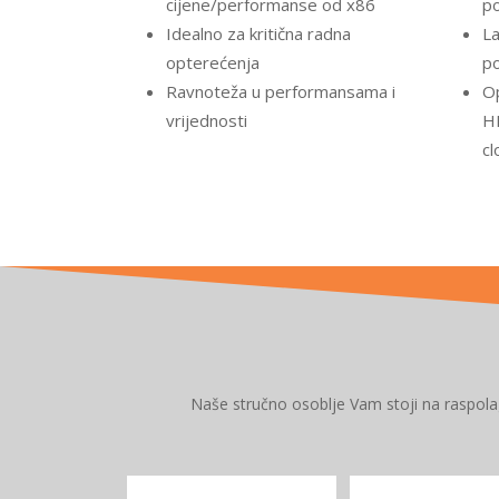
cijene/performanse od x86
po
Idealno za kritična radna
L
opterećenja
p
Ravnoteža u performansama i
Op
vrijednosti
HP
cl
Naše stručno osoblje Vam stoji na raspol