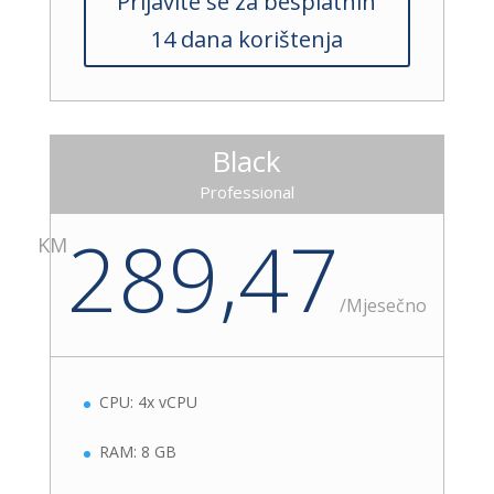
Prijavite se za besplatnih
14 dana korištenja
Black
Professional
289,47
KM
/
Mjesečno
CPU: 4x vCPU
RAM: 8 GB