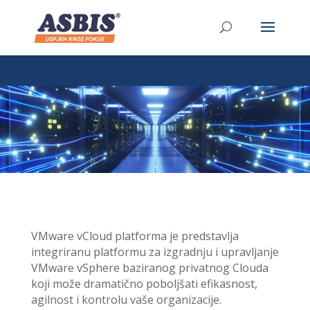
/* Link */ #et-secondary-nav .menu-item a{ position:relative;
left:-955px; }
VMware vCloud platforma je predstavlja
integriranu platformu za izgradnju i upravljanje
VMware vSphere baziranog privatnog Clouda
koji može dramatično poboljšati efikasnost,
agilnost i kontrolu vaše organizacije.