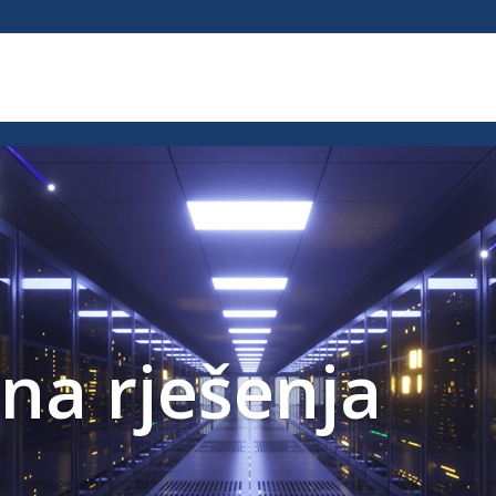
px; }
na rješenja