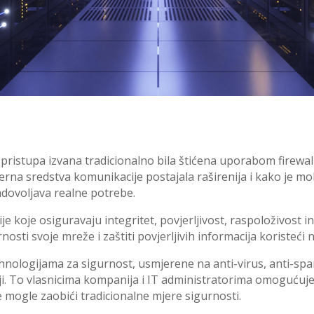
pristupa izvana tradicionalno bila štićena uporabom firewal
erna sredstva komunikacije postajala raširenija i kako je m
zadovoljava realne potrebe.
koje osiguravaju integritet, povjerljivost, raspoloživost in
ti svoje mreže i zaštiti povjerljivih informacija koristeći 
ehnologijama za sigurnost, usmjerene na anti-virus, anti-spa
tnji. To vlasnicima kompanija i IT administratorima omoguću
če mogle zaobići tradicionalne mjere sigurnosti.