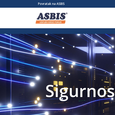
/* Link */ #et-secondary-nav .menu-item a{ position:relative; left:-955
Povratak na ASBIS
Sigurnos