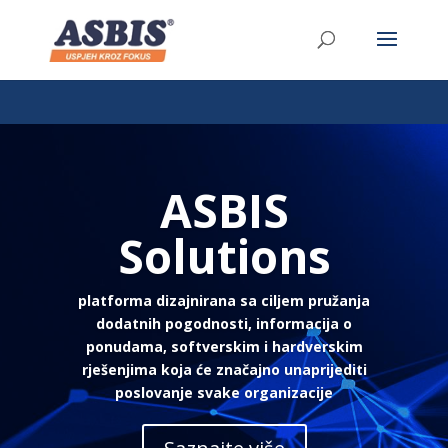
/* Link */ #et-secondary-nav .menu-item a{ position:relative;
left:-955px; }
ASBIS
Solutions
platforma dizajnirana sa ciljem pružanja
dodatnih pogodnosti, informacija o
ponudama, softverskim i hardverskim
rješenjima koja će značajno unaprijediti
poslovanje svake organizacije