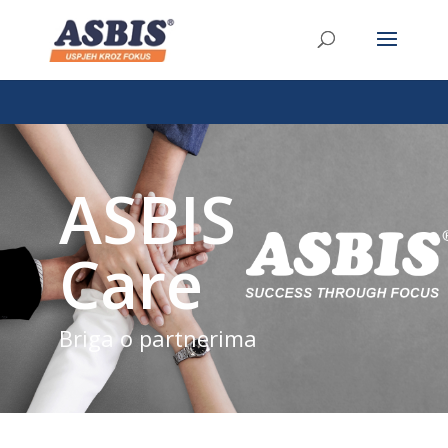
/* Link */ #et-secondary-nav .menu-item a{ position:relative;
left:-955px; }
ASBIS
Care
Briga o partnerima