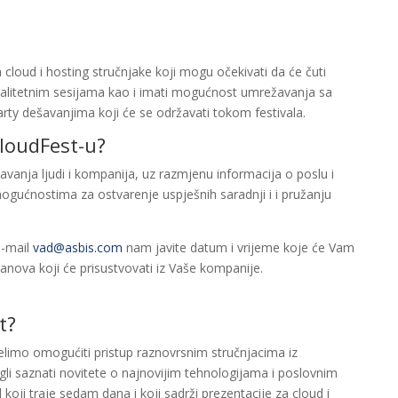
 cloud i hosting stručnjake koji mogu očekivati da će čuti
valitetnim sesijama kao i imati mogućnost umrežavanja sa
arty dešavanjima koji će se održavati tokom festivala.
loudFest-u?
anja ljudi i kompanija, uz razmjenu informacija o poslu i
gućnostima za ostvarenje uspješnih saradnji i i pružanju
e-mail
vad@asbis.com
nam javite datum i vrijeme koje će Vam
lanova koji će prisustvovati iz Vaše kompanije.
t?
limo omogućiti pristup raznovrsnim stručnjacima iz
ogli saznati novitete o najnovijim tehnologijama i poslovnim
koji traje sedam dana i koji sadrži prezentacije za cloud i