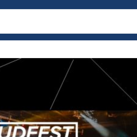
px; }