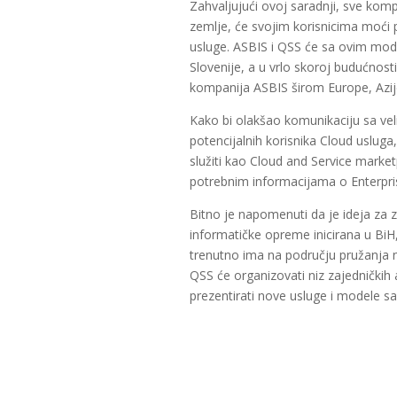
Zahvaljujući ovoj saradnji, sve komp
zemlje, će svojim korisnicima moći 
usluge. ASBIS i QSS će sa ovim mode
Slovenije, a u vrlo skoroj budućnost
kompanija ASBIS širom Europe, Azije 
Kako bi olakšao komunikaciju sa veli
potencijalnih korisnika Cloud usluga
služiti kao Cloud and Service market
potrebnim informacijama o Enterpri
Bitno je napomenuti da je ideja za za
informatičke opreme inicirana u BiH
trenutno ima na području pružanja 
QSS će organizovati niz zajedničkih 
prezentirati nove usluge i modele sara