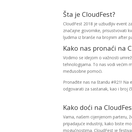
Šta je CloudFest?
CloudFest 2018 je uzbudljiv event za
značajne govornike, prisustvovati k
ljudima iz branše na brojnim after p
Kako nas pronaći na C
Vodimo se idejom o važnosti umrežav
tehnologijama. To nas vodi većim mo
međusobne pomoći.
Pronađite nas na štandu #R21! Na 
odgovarati za sastanak, kao i broj č
Kako doći na CloudFes
Vama, našem cijenjenom parteru, že
pripadajuće industriji, kako biste m
mogućnostima. CloudFest je festival 