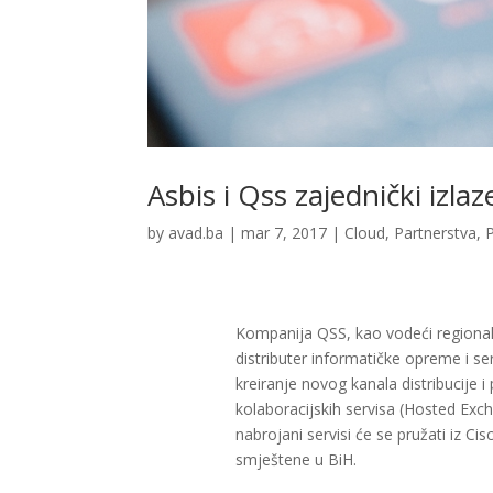
Asbis i Qss zajednički izla
by
avad.ba
|
mar 7, 2017
|
Cloud
,
Partnerstva
,
Kompanija QSS, kao vodeći regionaln
distributer informatičke opreme i se
kreiranje novog kanala distribucije i
kolaboracijskih servisa (Hosted Exc
nabrojani servisi će se pružati iz Cis
smještene u BiH.