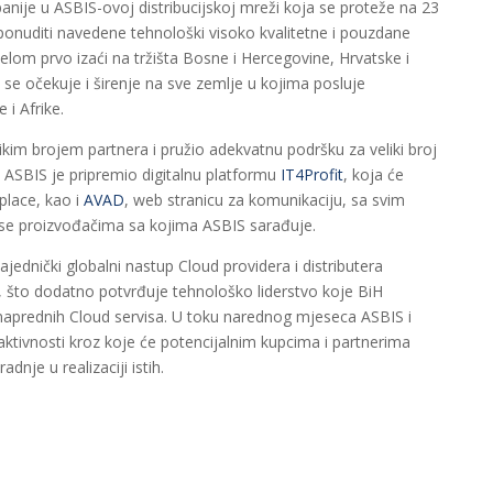
anije u ASBIS-ovoj distribucijskoj mreži koja se proteže na 23
ponuditi navedene tehnološki visoko kvalitetne i pouzdane
lom prvo izaći na tržišta Bosne i Hercegovine, Hrvatske i
i se očekuje i širenje na sve zemlje u kojima posluje
i Afrike.
kim brojem partnera i pružio adekvatnu podršku za veliki broj
, ASBIS je pripremio digitalnu platformu
IT4Profit
, koja će
place, kao i
AVAD
, web stranicu za komunikaciju, sa svim
se proizvođačima sa kojima ASBIS sarađuje.
jednički globalni nastup Cloud providera i distributera
, što dodatno potvrđuje tehnološko liderstvo koje BiH
naprednih Cloud servisa. U toku narednog mjeseca ASBIS i
aktivnosti kroz koje će potencijalnim kupcima i partnerima
dnje u realizaciji istih.