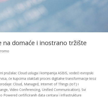
ze na domaće i inostrano tržište
Promo
i pružalac Cloud usluga i kompanija ASBIS, vodeći evropski
rvisa, će kupcima olakšati proces digitalne transformacije kroz
 prodaje: Cloud, Managed, Internet of Things (IoT) i
hange, Video Conferencing, Unified Communication). Svi
co Powered certificiranih data centara i infrastrukture