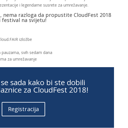
rezentacije i legendarne susrete za umrežavanje.
e, nema razloga da propustite CloudFest 2018
 festival na svijetu!
Cloud.FAIR izložbe
e na pauzama, svih sedam dana
jima za umrežavanje
 se sada kako bi ste dobili
laznice za CloudFest 2018!
Registracija