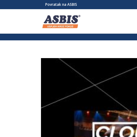
/* Link */ #et-secondary-nav .menu-item a{ position:relative; left:-955
Povratak na ASBIS