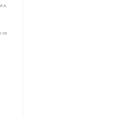
M-a,
no od