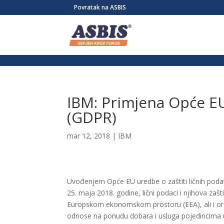
/* Link */ #et-secondary-nav .menu-item a{ position:relative; left:-955
Povratak na ASBIS
IBM: Primjena Opće EU
(GDPR)
mar 12, 2018
|
IBM
Uvođenjem Opće EU uredbe o zaštiti ličnih poda
25. maja 2018. godine, lični podaci i njihova zaš
Europskom ekonomskom prostoru (EEA), ali i or
odnose na ponudu dobara i usluga pojedincima 