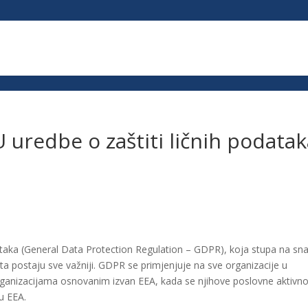
px; }
 uredbe o zaštiti ličnih podata
taka (General Data Protection Regulation – GDPR), koja stupa na sn
tita postaju sve važniji. GDPR se primjenjuje na sve organizacije u
ganizacijama osnovanim izvan EEA, kada se njihove poslovne aktivno
u EEA.