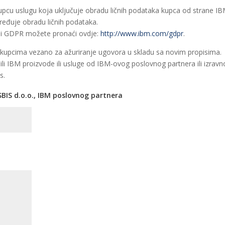
cu uslugu koja uključuje obradu ličnih podataka kupca od strane IB
ređuje obradu ličnih podataka.
ni GDPR možete pronaći ovdje:
http://www.ibm.com/gdpr
.
kupcima vezano za ažuriranje ugovora u skladu sa novim propisima.
li IBM proizvode ili usluge od IBM-ovog poslovnog partnera ili izrav
s.
SBIS d.o.o., IBM poslovnog partnera