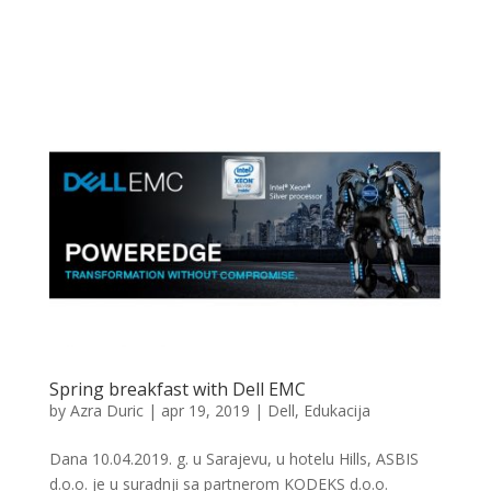
Spring breakfast with Dell EMC
by
Azra Duric
|
apr 19, 2019
|
Dell
,
Edukacija
Dana 10.04.2019. g. u Sarajevu, u hotelu Hills, ASBIS
d.o.o. je u suradnji sa partnerom KODEKS d.o.o.