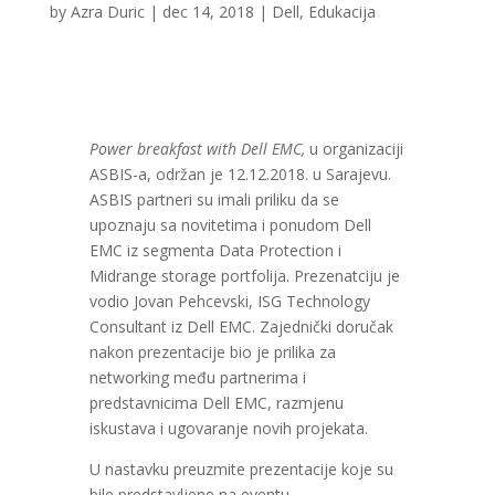
by
Azra Duric
|
dec 14, 2018
|
Dell
,
Edukacija
Power breakfast with Dell EMC
,
u organizaciji
ASBIS-a, održan je 12.12.2018. u Sarajevu.
ASBIS partneri su imali priliku da se
upoznaju sa novitetima i ponudom Dell
EMC iz segmenta Data Protection i
Midrange storage portfolija. Prezenatciju je
vodio Jovan Pehcevski, ISG Technology
Consultant iz Dell EMC. Zajednički doručak
nakon prezentacije bio je prilika za
networking među partnerima i
predstavnicima Dell EMC, razmjenu
iskustava i ugovaranje novih projekata.
U nastavku preuzmite prezentacije koje su
bile predstavljene na eventu.