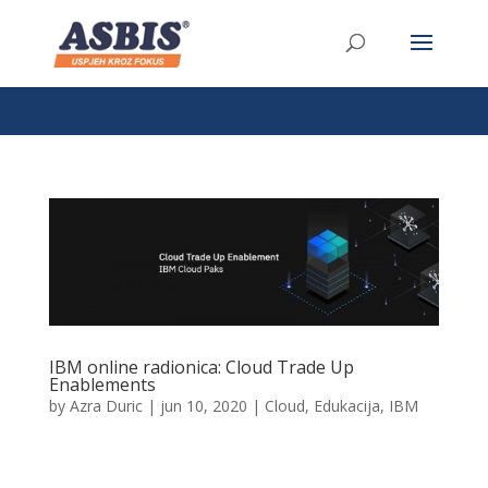
/* Link */ #et-secondary-nav .menu-item a{ position:relative;
left:-955px; }
IBM online radionica: Cloud Trade Up
Enablements
by
Azra Duric
|
jun 10, 2020
|
Cloud
,
Edukacija
,
IBM