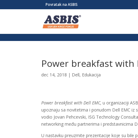
/* Link */ #et-secondary-nav .menu-item a{ position:relative; left:-955
Povratak na ASBIS
Power breakfast with
dec 14, 2018
|
Dell
,
Edukacija
Power breakfast with Dell EMC
,
u organizaciji ASB
upoznaju sa novitetima i ponudom Dell EMC iz se
vodio Jovan Pehcevski, ISG Technology Consultant
networking među partnerima i predstavnicima De
U nastavku preuzmite prezentacije koje su bile p