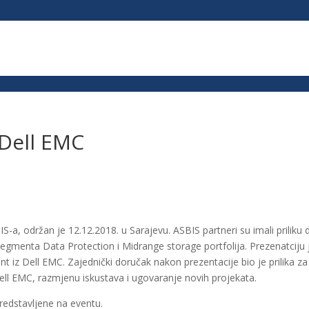
px; }
 Dell EMC
IS-a, održan je 12.12.2018. u Sarajevu. ASBIS partneri su imali priliku 
gmenta Data Protection i Midrange storage portfolija. Prezenatciju 
 iz Dell EMC. Zajednički doručak nakon prezentacije bio je prilika za
ll EMC, razmjenu iskustava i ugovaranje novih projekata.
redstavljene na eventu.