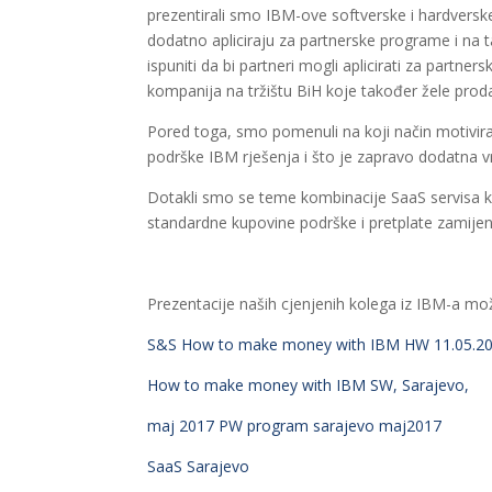
prezentirali smo IBM-ove softverske i hardvers
dodatno apliciraju za partnerske programe i na t
ispuniti da bi partneri mogli aplicirati za partners
kompanija na tržištu BiH koje također žele proda
Pored toga, smo pomenuli na koji način motivira
podrške IBM rješenja i što je zapravo dodatna vri
Dotakli smo se teme kombinacije SaaS servisa k
standardne kupovine podrške i pretplate zamijen
Prezentacije naših cjenjenih kolega iz IBM-a mo
S&S
How to make money with IBM HW 11.05.2
How to make money with IBM SW, Sarajevo,
maj 2017
PW program sarajevo maj2017
SaaS Sarajevo