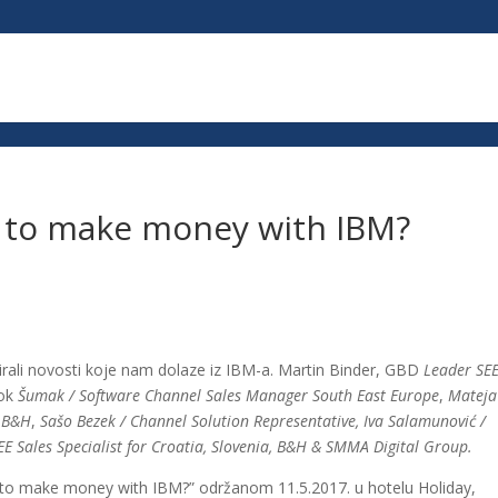
px; }
 to make money with IBM?
ntirali novosti koje nam dolaze iz IBM-a. Martin Binder, GBD
Leader SE
tok
Šumak / Software Channel Sales Manager South East Europe
,
Mateja
& B&H
,
Sašo Bezek / Channel Solution Representative, Iva Salamunović /
EE Sales Specialist for Croatia, Slovenia, B&H & SMMA Digital Group.
o make money with IBM?” održanom 11.5.2017. u hotelu Holiday,