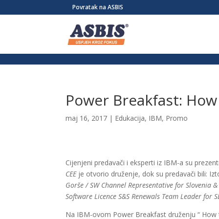
/* Link */ #et-secondary-nav .menu-item a{ position:relative; left:-955
Povratak na ASBIS
Power Breakfast: How
maj 16, 2017
|
Edukacija
,
IBM
,
Promo
Cijenjeni predavači i eksperti iz IBM-a su preze
CEE
je otvorio druženje, dok su predavači bili: Iz
Gorše / SW Channel Representative for Slovenia 
Software Licence S&S Renewals Team
Leader for S
Na IBM-ovom Power Breakfast druženju “ How t