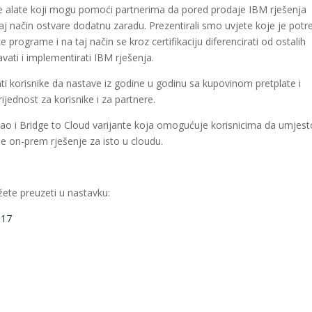
ke alate koji mogu pomoći partnerima da pored prodaje IBM rješenja
aj način ostvare dodatnu zaradu. Prezentirali smo uvjete koje je pot
ke programe i na taj način se kroz certifikaciju diferencirati od ostalih
vati i implementirati IBM rješenja.
ti korisnike da nastave iz godine u godinu sa kupovinom pretplate i
jednost za korisnike i za partnere.
ao i Bridge to Cloud varijante koja omogućuje korisnicima da umjest
e on-prem rješenje za isto u cloudu.
žete preuzeti u nastavku:
017