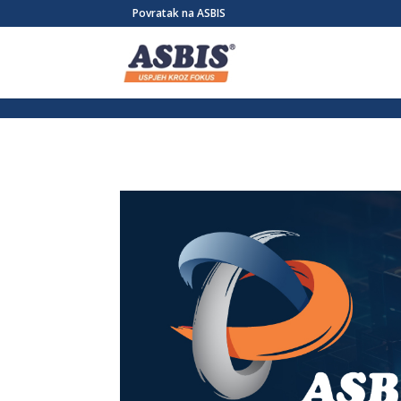
/* Link */ #et-secondary-nav .menu-item a{ position:relative; left:-955
Povratak na ASBIS