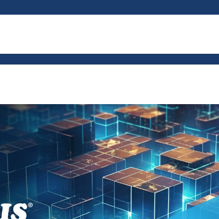
px; }