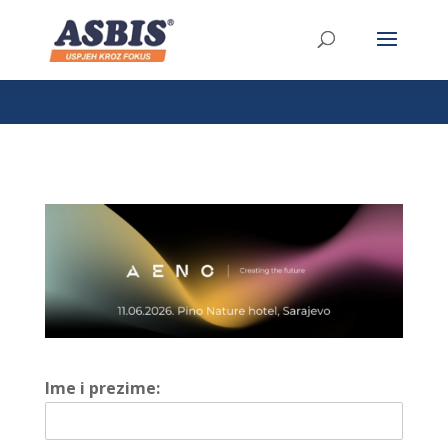
/* Link */ #et-secondary-nav .menu-item a{ position:relative;
left:-955px; }
Ime i prezime: